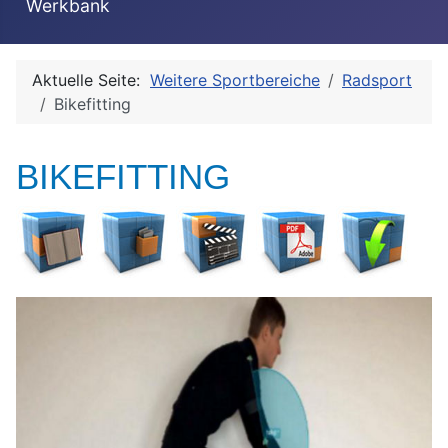
Werkbank
Aktuelle Seite:
Weitere Sportbereiche
Radsport
Bikefitting
BIKEFITTING